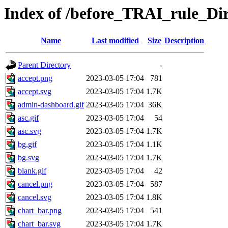
Index of /before_TRAI_rule_Di
Name
Last modified
Size
Description
Parent Directory
-
accept.png
2023-03-05 17:04
781
accept.svg
2023-03-05 17:04
1.7K
admin-dashboard.gif
2023-03-05 17:04
36K
asc.gif
2023-03-05 17:04
54
asc.svg
2023-03-05 17:04
1.7K
bg.gif
2023-03-05 17:04
1.1K
bg.svg
2023-03-05 17:04
1.7K
blank.gif
2023-03-05 17:04
42
cancel.png
2023-03-05 17:04
587
cancel.svg
2023-03-05 17:04
1.8K
chart_bar.png
2023-03-05 17:04
541
chart_bar.svg
2023-03-05 17:04
1.7K